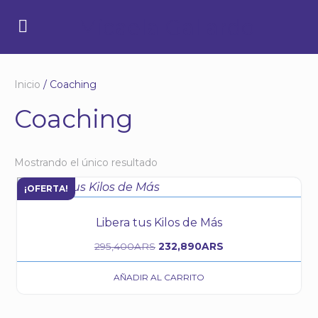
Micaela Gallardo
Inicio
/ Coaching
Coaching
Mostrando el único resultado
¡OFERTA!
Libera tus Kilos de Más
295,400
ARS
232,890
ARS
AÑADIR AL CARRITO