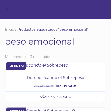
Micaela Gallardo
Inicio
/ Productos etiquetados “peso emocional”
peso emocional
Mostrando los 3 resultados
¡OFERTA!
Descodificando el Sobrepeso
215,400
ARS
183,896
ARS
AÑADIR AL CARRITO