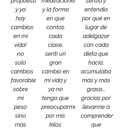
propuestos
meditaciones
sentía y
y ya
y la forma
entendía
hay
en que
por qué en
cambios
contas
lugar de
en mi
cada
adelgazar
vida!
clase,
con cada
no
senti un
dieta que
solo
gran
hacía,
cambios
cambio en
acumulaba
favorables
mi vida y
más y más
sobre
ya no
grasa...
mi
tengo que
gracias por
peso
preocuparme
llevarme a
sino
por mis
comprender
más
kilos
que