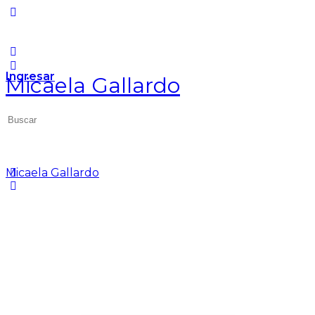
Ingresar
Micaela Gallardo
Micaela Gallardo