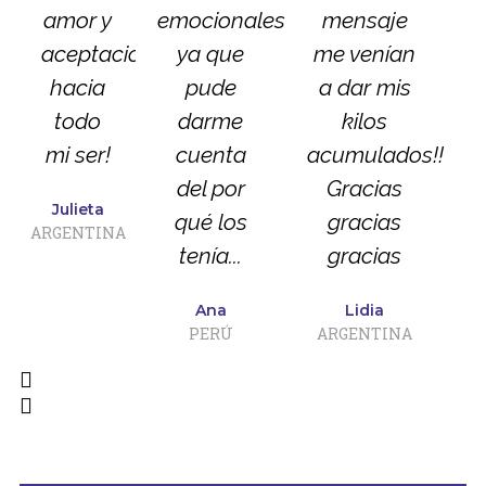
amor y
emocionales
mensaje
aceptación
ya que
me venían
hacia
pude
a dar mis
todo
darme
kilos
mi ser!
cuenta
acumulados!!!
del por
Gracias
Julieta
qué los
gracias
ARGENTINA
tenía...
gracias
Ana
Lidia
PERÚ
ARGENTINA